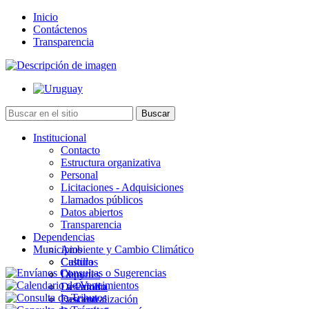
Inicio
Contáctenos
Transparencia
Institucional
Contacto
Estructura organizativa
Personal
Licitaciones - Adquisiciones
Llamados públicos
Datos abiertos
Transparencia
Dependencias
Municipios
Ambiente y Cambio Climático
Cultura
Castillos
Deportes
Chuy
Desarrollo
La Paloma
Descentralización
Lascano