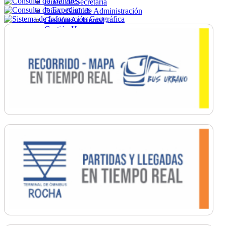
Direc. de Secretaría
Direc. Gral. de Administración
Gestión Ambiental
Gestión Humana
Hacienda
Obras
Ordenamiento
Promoción Social
Salud
Secretaría General
Tránsito
Turismo