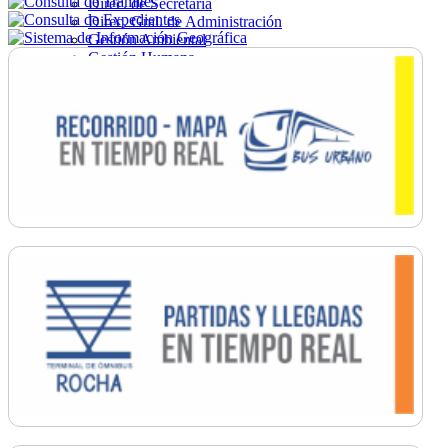
Direc. de Secretaría
Direc. Gral. de Administración
Gestión Ambiental
Gestión Humana
Hacienda
Obras
Ordenamiento
Promoción Social
Salud
Secretaría General
Tránsito
Turismo