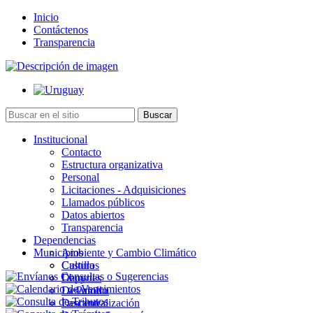
Inicio
Contáctenos
Transparencia
Institucional
Contacto
Estructura organizativa
Personal
Licitaciones - Adquisiciones
Llamados públicos
Datos abiertos
Transparencia
Dependencias
Municipios
Ambiente y Cambio Climático
Cultura
Castillos
Deportes
Chuy
Desarrollo
La Paloma
Descentralización
Lascano