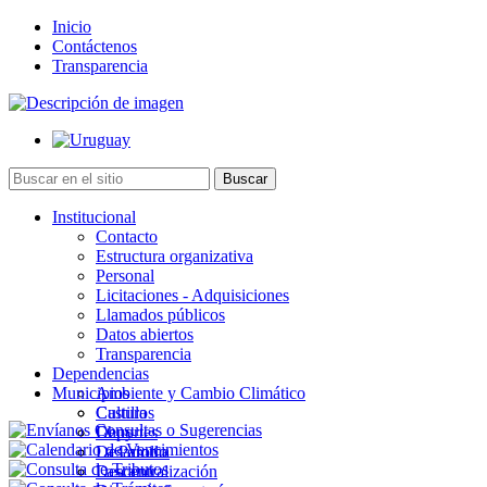
Inicio
Contáctenos
Transparencia
Institucional
Contacto
Estructura organizativa
Personal
Licitaciones - Adquisiciones
Llamados públicos
Datos abiertos
Transparencia
Dependencias
Municipios
Ambiente y Cambio Climático
Cultura
Castillos
Deportes
Chuy
Desarrollo
La Paloma
Descentralización
Lascano