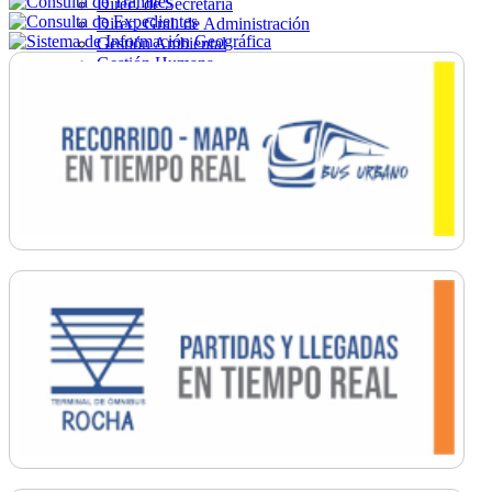
Direc. de Secretaría
Direc. Gral. de Administración
Gestión Ambiental
Gestión Humana
Hacienda
Obras
Ordenamiento
Promoción Social
Salud
Secretaría General
Tránsito
Turismo