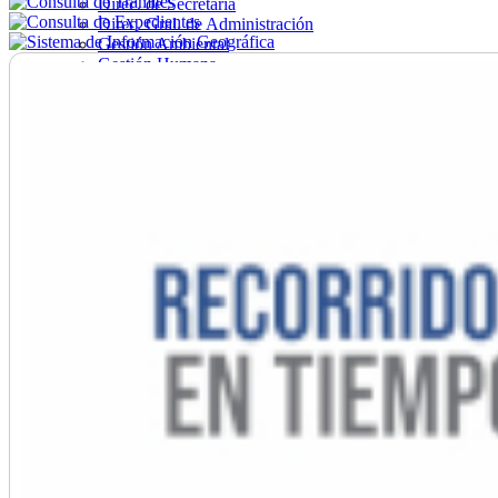
Direc. de Secretaría
Direc. Gral. de Administración
Gestión Ambiental
Gestión Humana
Hacienda
Obras
Ordenamiento
Promoción Social
Salud
Secretaría General
Tránsito
Turismo