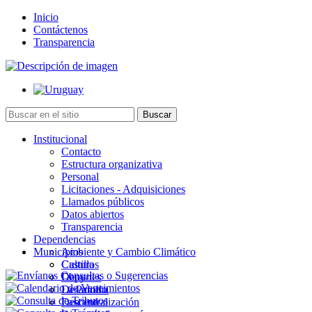
Inicio
Contáctenos
Transparencia
Institucional
Contacto
Estructura organizativa
Personal
Licitaciones - Adquisiciones
Llamados públicos
Datos abiertos
Transparencia
Dependencias
Municipios
Ambiente y Cambio Climático
Cultura
Castillos
Deportes
Chuy
Desarrollo
La Paloma
Descentralización
Lascano