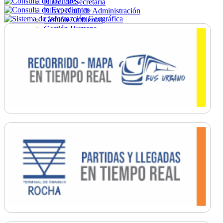
Direc. de Secretaría
Direc. Gral. de Administración
Gestión Ambiental
Gestión Humana
Hacienda
Obras
Ordenamiento
Promoción Social
Salud
Secretaría General
Tránsito
Turismo