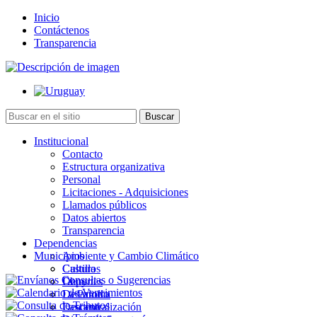
Inicio
Contáctenos
Transparencia
Institucional
Contacto
Estructura organizativa
Personal
Licitaciones - Adquisiciones
Llamados públicos
Datos abiertos
Transparencia
Dependencias
Municipios
Ambiente y Cambio Climático
Cultura
Castillos
Deportes
Chuy
Desarrollo
La Paloma
Descentralización
Lascano