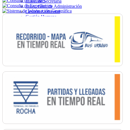
Direc. de Secretaría
Direc. Gral. de Administración
Gestión Ambiental
Gestión Humana
Hacienda
Obras
Ordenamiento
Promoción Social
Salud
Secretaría General
Tránsito
Turismo