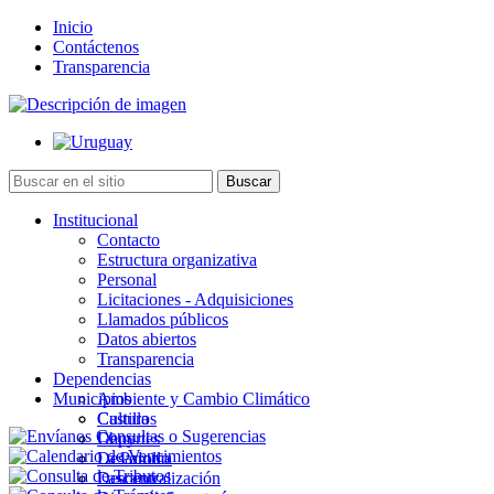
Inicio
Contáctenos
Transparencia
Institucional
Contacto
Estructura organizativa
Personal
Licitaciones - Adquisiciones
Llamados públicos
Datos abiertos
Transparencia
Dependencias
Municipios
Ambiente y Cambio Climático
Cultura
Castillos
Deportes
Chuy
Desarrollo
La Paloma
Descentralización
Lascano