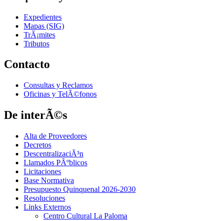
Expedientes
Mapas (SIG)
TrÃ¡mites
Tributos
Contacto
Consultas y Reclamos
Oficinas y TelÃ©fonos
De interÃ©s
Alta de Proveedores
Decretos
DescentralizaciÃ³n
Llamados PÃºblicos
Licitaciones
Base Normativa
Presupuesto Quinquenal 2026-2030
Resoluciones
Links Externos
Centro Cultural La Paloma