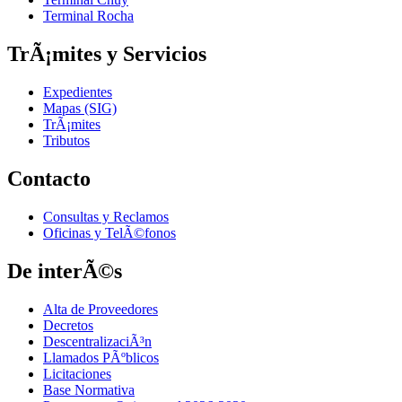
Terminal Rocha
TrÃ¡mites y Servicios
Expedientes
Mapas (SIG)
TrÃ¡mites
Tributos
Contacto
Consultas y Reclamos
Oficinas y TelÃ©fonos
De interÃ©s
Alta de Proveedores
Decretos
DescentralizaciÃ³n
Llamados PÃºblicos
Licitaciones
Base Normativa