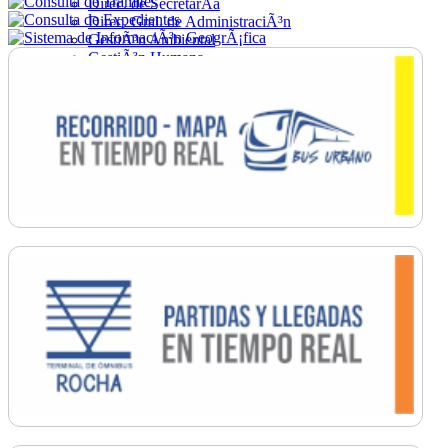
Direc. de SecretarÃ­a
Direc. Gral. de AdministraciÃ³n
GestiÃ³n Ambiental
GestiÃ³n Humana
Hacienda
Obras
Ordenamiento
PromociÃ³n Social
Salud
SecretarÃ­a General
TrÃ¡nsito
Turismo