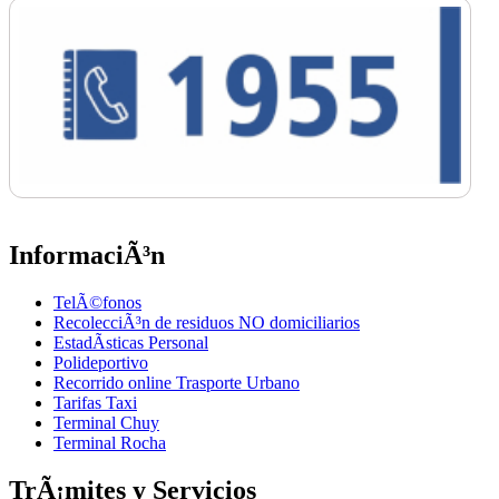
InformaciÃ³n
TelÃ©fonos
RecolecciÃ³n de residuos NO domiciliarios
EstadÃ­sticas Personal
Polideportivo
Recorrido online Trasporte Urbano
Tarifas Taxi
Terminal Chuy
Terminal Rocha
TrÃ¡mites y Servicios