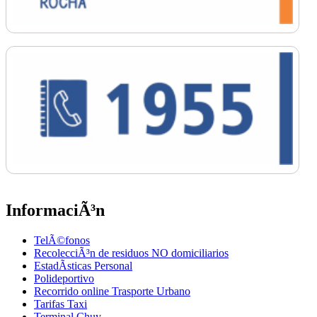
InformaciÃ³n
TelÃ©fonos
RecolecciÃ³n de residuos NO domiciliarios
EstadÃ­sticas Personal
Polideportivo
Recorrido online Trasporte Urbano
Tarifas Taxi
Terminal Chuy