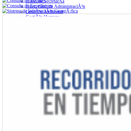
Direc. de SecretarÃ­a
Direc. Gral. de AdministraciÃ³n
GestiÃ³n Ambiental
GestiÃ³n Humana
Hacienda
Obras
Ordenamiento
PromociÃ³n Social
Salud
SecretarÃ­a General
TrÃ¡nsito
Turismo