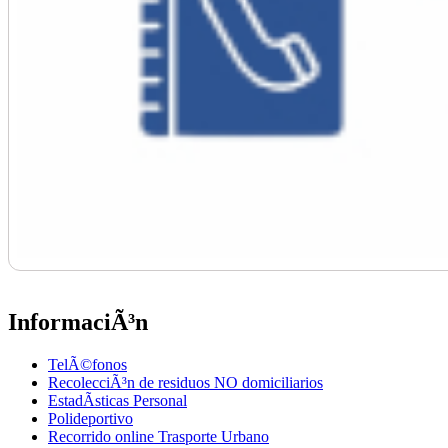
InformaciÃ³n
TelÃ©fonos
RecolecciÃ³n de residuos NO domiciliarios
EstadÃ­sticas Personal
Polideportivo
Recorrido online Trasporte Urbano