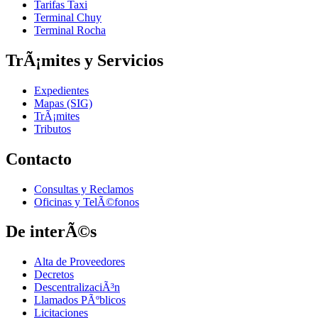
Tarifas Taxi
Terminal Chuy
Terminal Rocha
TrÃ¡mites y Servicios
Expedientes
Mapas (SIG)
TrÃ¡mites
Tributos
Contacto
Consultas y Reclamos
Oficinas y TelÃ©fonos
De interÃ©s
Alta de Proveedores
Decretos
DescentralizaciÃ³n
Llamados PÃºblicos
Licitaciones