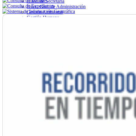
Direc. de Secretaría
Direc. Gral. de Administración
Gestión Ambiental
Gestión Humana
Hacienda
Obras
Ordenamiento
Promoción Social
Salud
Secretaría General
Tránsito
Turismo