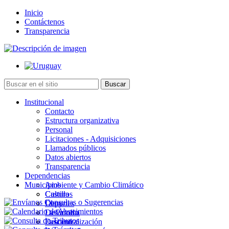
Inicio
Contáctenos
Transparencia
Institucional
Contacto
Estructura organizativa
Personal
Licitaciones - Adquisiciones
Llamados públicos
Datos abiertos
Transparencia
Dependencias
Municipios
Ambiente y Cambio Climático
Cultura
Castillos
Deportes
Chuy
Desarrollo
La Paloma
Descentralización
Lascano