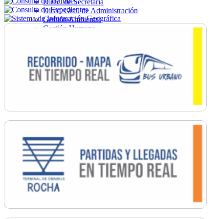
Direc. de Secretaría
Direc. Gral. de Administración
Gestión Ambiental
Gestión Humana
Hacienda
Obras
Ordenamiento
Promoción Social
Salud
Secretaría General
Tránsito
Turismo