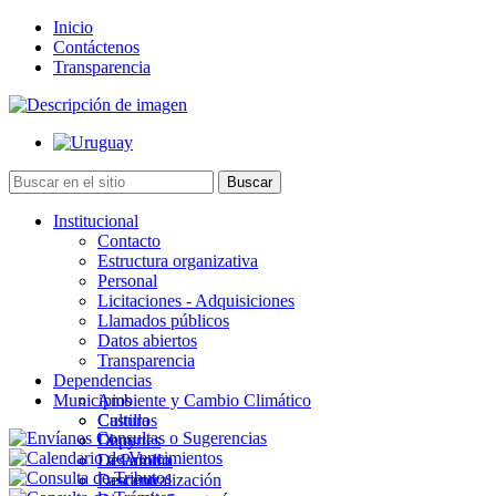
Inicio
Contáctenos
Transparencia
Institucional
Contacto
Estructura organizativa
Personal
Licitaciones - Adquisiciones
Llamados públicos
Datos abiertos
Transparencia
Dependencias
Municipios
Ambiente y Cambio Climático
Cultura
Castillos
Deportes
Chuy
Desarrollo
La Paloma
Descentralización
Lascano