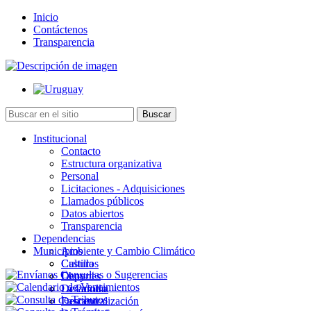
Inicio
Contáctenos
Transparencia
Institucional
Contacto
Estructura organizativa
Personal
Licitaciones - Adquisiciones
Llamados públicos
Datos abiertos
Transparencia
Dependencias
Municipios
Ambiente y Cambio Climático
Cultura
Castillos
Deportes
Chuy
Desarrollo
La Paloma
Descentralización
Lascano