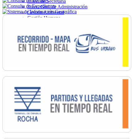
Direc. de Secretaría
Direc. Gral. de Administración
Gestión Ambiental
Gestión Humana
Hacienda
Obras
Ordenamiento
Promoción Social
Salud
Secretaría General
Tránsito
Turismo