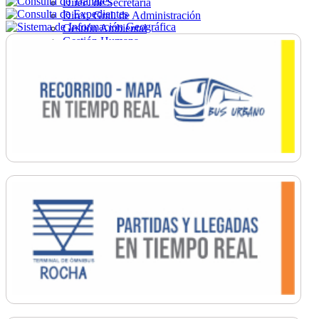
Direc. de Secretaría
Direc. Gral. de Administración
Gestión Ambiental
Gestión Humana
Hacienda
Obras
Ordenamiento
Promoción Social
Salud
Secretaría General
Tránsito
Turismo