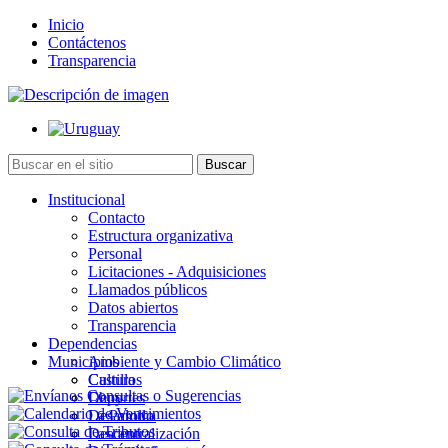
Inicio
Contáctenos
Transparencia
Institucional
Contacto
Estructura organizativa
Personal
Licitaciones - Adquisiciones
Llamados públicos
Datos abiertos
Transparencia
Dependencias
Municipios
Ambiente y Cambio Climático
Cultura
Castillos
Deportes
Chuy
Desarrollo
La Paloma
Descentralización
Lascano