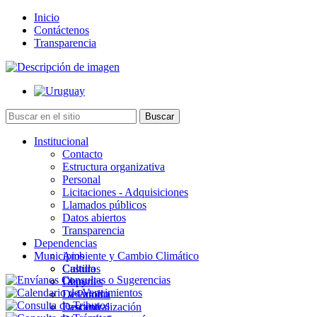
Inicio
Contáctenos
Transparencia
Institucional
Contacto
Estructura organizativa
Personal
Licitaciones - Adquisiciones
Llamados públicos
Datos abiertos
Transparencia
Dependencias
Municipios
Ambiente y Cambio Climático
Cultura
Castillos
Deportes
Chuy
Desarrollo
La Paloma
Descentralización
Lascano