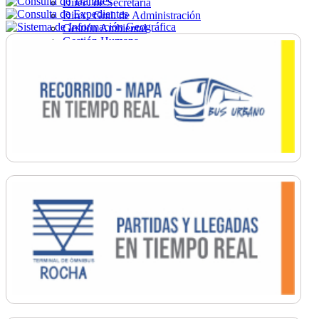
Direc. de Secretaría
Direc. Gral. de Administración
Gestión Ambiental
Gestión Humana
Hacienda
Obras
Ordenamiento
Promoción Social
Salud
Secretaría General
Tránsito
Turismo