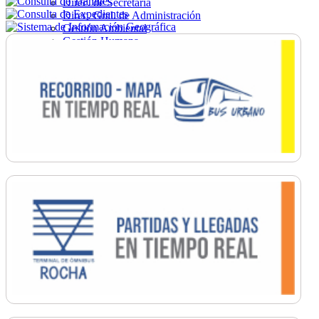
Direc. de Secretaría
Direc. Gral. de Administración
Gestión Ambiental
Gestión Humana
Hacienda
Obras
Ordenamiento
Promoción Social
Salud
Secretaría General
Tránsito
Turismo