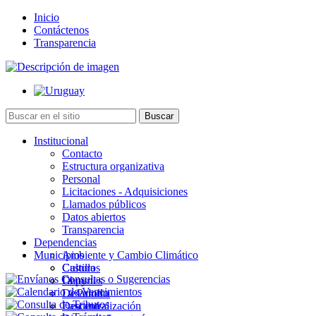
Inicio
Contáctenos
Transparencia
Institucional
Contacto
Estructura organizativa
Personal
Licitaciones - Adquisiciones
Llamados públicos
Datos abiertos
Transparencia
Dependencias
Municipios
Ambiente y Cambio Climático
Cultura
Castillos
Deportes
Chuy
Desarrollo
La Paloma
Descentralización
Lascano