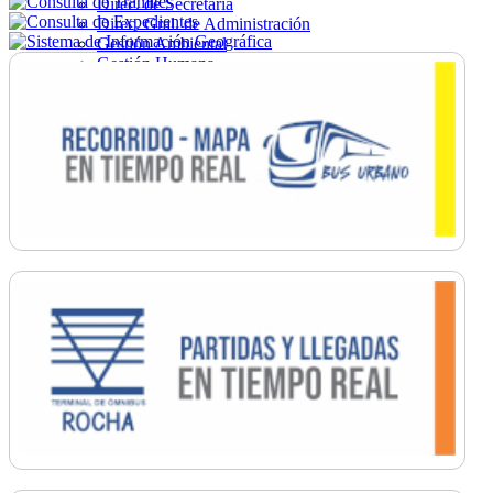
Direc. de Secretaría
Direc. Gral. de Administración
Gestión Ambiental
Gestión Humana
Hacienda
Obras
Ordenamiento
Promoción Social
Salud
Secretaría General
Tránsito
Turismo