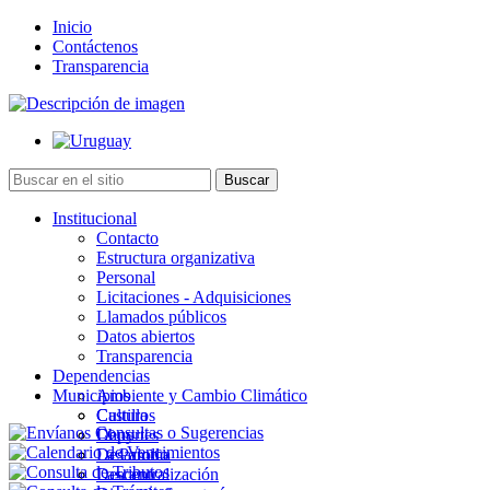
Inicio
Contáctenos
Transparencia
Institucional
Contacto
Estructura organizativa
Personal
Licitaciones - Adquisiciones
Llamados públicos
Datos abiertos
Transparencia
Dependencias
Municipios
Ambiente y Cambio Climático
Cultura
Castillos
Deportes
Chuy
Desarrollo
La Paloma
Descentralización
Lascano