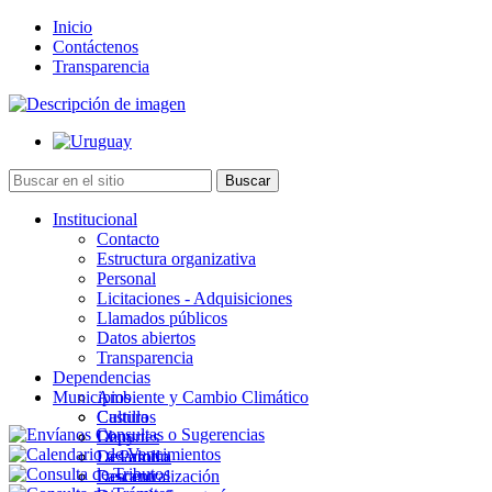
Inicio
Contáctenos
Transparencia
Institucional
Contacto
Estructura organizativa
Personal
Licitaciones - Adquisiciones
Llamados públicos
Datos abiertos
Transparencia
Dependencias
Municipios
Ambiente y Cambio Climático
Cultura
Castillos
Deportes
Chuy
Desarrollo
La Paloma
Descentralización
Lascano