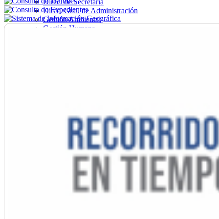
Direc. de Secretaría
Direc. Gral. de Administración
Gestión Ambiental
Gestión Humana
Hacienda
Obras
Ordenamiento
Promoción Social
Salud
Secretaría General
Tránsito
Turismo