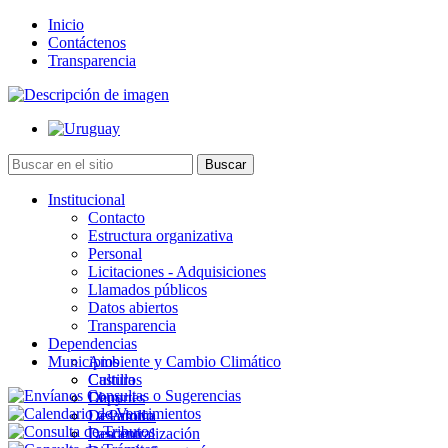
Inicio
Contáctenos
Transparencia
Institucional
Contacto
Estructura organizativa
Personal
Licitaciones - Adquisiciones
Llamados públicos
Datos abiertos
Transparencia
Dependencias
Municipios
Ambiente y Cambio Climático
Cultura
Castillos
Deportes
Chuy
Desarrollo
La Paloma
Descentralización
Lascano