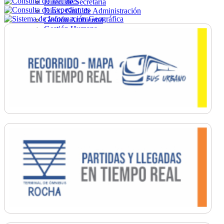
Direc. de Secretaría
Direc. Gral. de Administración
Gestión Ambiental
Gestión Humana
Hacienda
Obras
Ordenamiento
Promoción Social
Salud
Secretaría General
Tránsito
Turismo