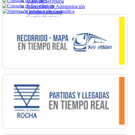
Direc. de Secretaría
Direc. Gral. de Administración
Gestión Ambiental
Gestión Humana
Hacienda
Obras
Ordenamiento
Promoción Social
Salud
Secretaría General
Tránsito
Turismo