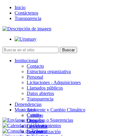
Inicio
Contáctenos
Transparencia
Institucional
Contacto
Estructura organizativa
Personal
Licitaciones - Adquisiciones
Llamados públicos
Datos abiertos
Transparencia
Dependencias
Municipios
Ambiente y Cambio Climático
Cultura
Castillos
Deportes
Chuy
Desarrollo
La Paloma
Descentralización
Lascano