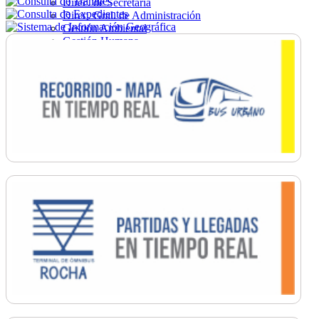
Direc. de Secretaría
Direc. Gral. de Administración
Gestión Ambiental
Gestión Humana
Hacienda
Obras
Ordenamiento
Promoción Social
Salud
Secretaría General
Tránsito
Turismo