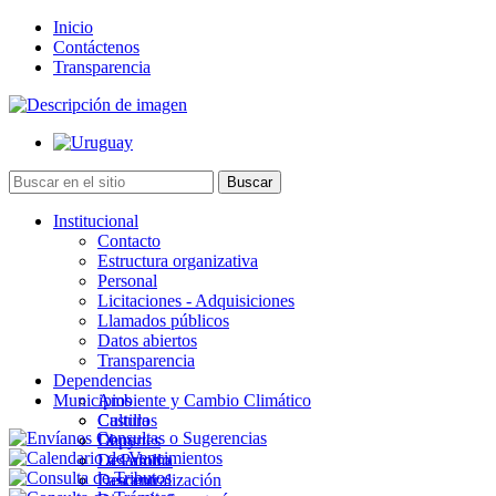
Inicio
Contáctenos
Transparencia
Institucional
Contacto
Estructura organizativa
Personal
Licitaciones - Adquisiciones
Llamados públicos
Datos abiertos
Transparencia
Dependencias
Municipios
Ambiente y Cambio Climático
Cultura
Castillos
Deportes
Chuy
Desarrollo
La Paloma
Descentralización
Lascano