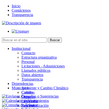
Inicio
Contáctenos
Transparencia
Institucional
Contacto
Estructura organizativa
Personal
Licitaciones - Adquisiciones
Llamados públicos
Datos abiertos
Transparencia
Dependencias
Municipios
Ambiente y Cambio Climático
Cultura
Castillos
Deportes
Chuy
Desarrollo
La Paloma
Descentralización
Lascano