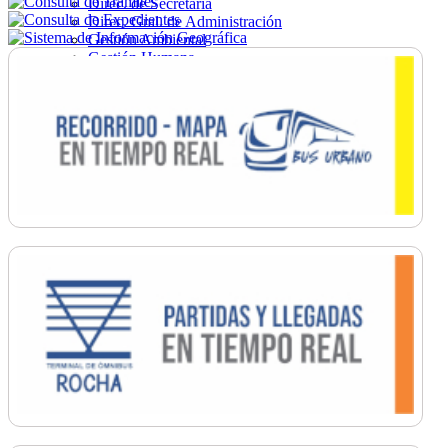
Direc. de Secretaría
Direc. Gral. de Administración
Gestión Ambiental
Gestión Humana
Hacienda
Obras
Ordenamiento
Promoción Social
Salud
Secretaría General
Tránsito
Turismo