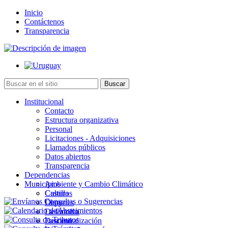
Inicio
Contáctenos
Transparencia
Institucional
Contacto
Estructura organizativa
Personal
Licitaciones - Adquisiciones
Llamados públicos
Datos abiertos
Transparencia
Dependencias
Municipios
Ambiente y Cambio Climático
Cultura
Castillos
Deportes
Chuy
Desarrollo
La Paloma
Descentralización
Lascano