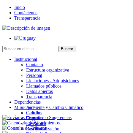
Inicio
Contáctenos
Transparencia
Institucional
Contacto
Estructura organizativa
Personal
Licitaciones - Adquisiciones
Llamados públicos
Datos abiertos
Transparencia
Dependencias
Municipios
Ambiente y Cambio Climático
Cultura
Castillos
Deportes
Chuy
Desarrollo
La Paloma
Descentralización
Lascano