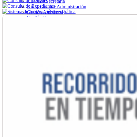
Direc. de Secretaría
Direc. Gral. de Administración
Gestión Ambiental
Gestión Humana
Hacienda
Obras
Ordenamiento
Promoción Social
Salud
Secretaría General
Tránsito
Turismo