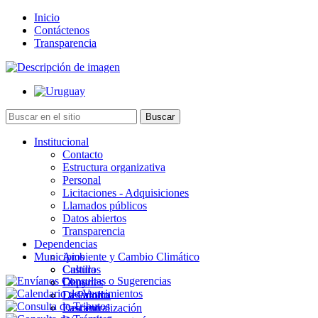
Inicio
Contáctenos
Transparencia
Institucional
Contacto
Estructura organizativa
Personal
Licitaciones - Adquisiciones
Llamados públicos
Datos abiertos
Transparencia
Dependencias
Municipios
Ambiente y Cambio Climático
Cultura
Castillos
Deportes
Chuy
Desarrollo
La Paloma
Descentralización
Lascano