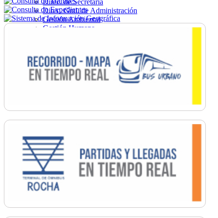
Direc. de Secretaría
Direc. Gral. de Administración
Gestión Ambiental
Gestión Humana
Hacienda
Obras
Ordenamiento
Promoción Social
Salud
Secretaría General
Tránsito
Turismo