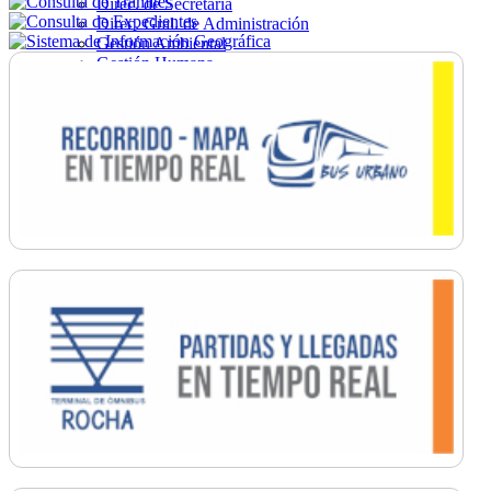
Direc. de Secretaría
Direc. Gral. de Administración
Gestión Ambiental
Gestión Humana
Hacienda
Obras
Ordenamiento
Promoción Social
Salud
Secretaría General
Tránsito
Turismo