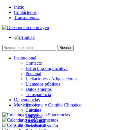
Inicio
Contáctenos
Transparencia
Institucional
Contacto
Estructura organizativa
Personal
Licitaciones - Adquisiciones
Llamados públicos
Datos abiertos
Transparencia
Dependencias
Municipios
Ambiente y Cambio Climático
Cultura
Castillos
Deportes
Chuy
Desarrollo
La Paloma
Descentralización
Lascano