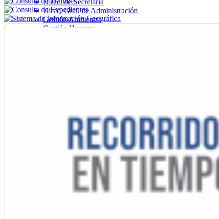
Direc. de Secretaría
Direc. Gral. de Administración
Gestión Ambiental
Gestión Humana
Hacienda
Obras
Ordenamiento
Promoción Social
Salud
Secretaría General
Tránsito
Turismo