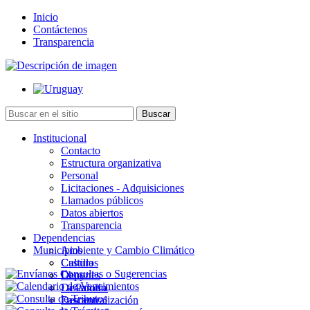
Inicio
Contáctenos
Transparencia
Institucional
Contacto
Estructura organizativa
Personal
Licitaciones - Adquisiciones
Llamados públicos
Datos abiertos
Transparencia
Dependencias
Municipios
Ambiente y Cambio Climático
Cultura
Castillos
Deportes
Chuy
Desarrollo
La Paloma
Descentralización
Lascano