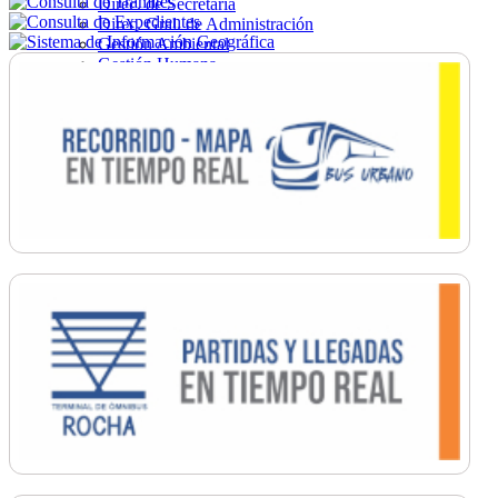
Direc. de Secretaría
Direc. Gral. de Administración
Gestión Ambiental
Gestión Humana
Hacienda
Obras
Ordenamiento
Promoción Social
Salud
Secretaría General
Tránsito
Turismo