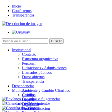
Inicio
Contáctenos
Transparencia
Institucional
Contacto
Estructura organizativa
Personal
Licitaciones - Adquisiciones
Llamados públicos
Datos abiertos
Transparencia
Dependencias
Municipios
Ambiente y Cambio Climático
Cultura
Castillos
Deportes
Chuy
Desarrollo
La Paloma
Descentralización
Lascano