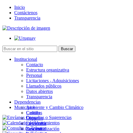
Inicio
Contáctenos
Transparencia
Institucional
Contacto
Estructura organizativa
Personal
Licitaciones - Adquisiciones
Llamados públicos
Datos abiertos
Transparencia
Dependencias
Municipios
Ambiente y Cambio Climático
Cultura
Castillos
Deportes
Chuy
Desarrollo
La Paloma
Descentralización
Lascano