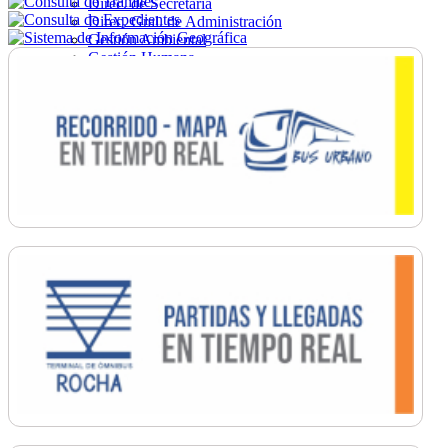
Direc. de Secretaría
Direc. Gral. de Administración
Gestión Ambiental
Gestión Humana
Hacienda
Obras
Ordenamiento
Promoción Social
Salud
Secretaría General
Tránsito
Turismo