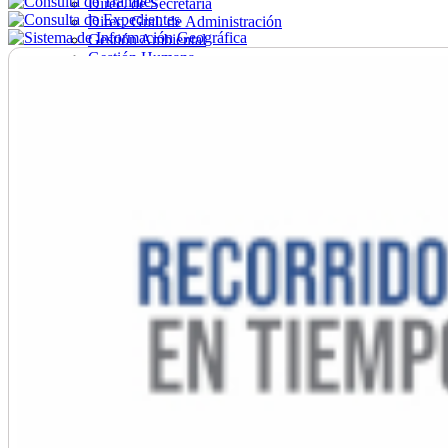
Direc. de Secretaría
Direc. Gral. de Administración
Gestión Ambiental
Gestión Humana
Hacienda
Obras
Ordenamiento
Promoción Social
Salud
Secretaría General
Tránsito
Turismo