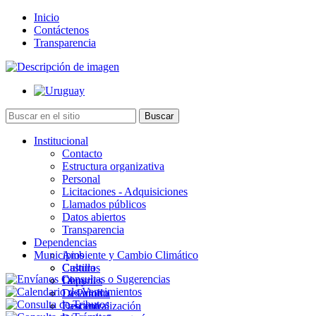
Inicio
Contáctenos
Transparencia
Institucional
Contacto
Estructura organizativa
Personal
Licitaciones - Adquisiciones
Llamados públicos
Datos abiertos
Transparencia
Dependencias
Municipios
Ambiente y Cambio Climático
Cultura
Castillos
Deportes
Chuy
Desarrollo
La Paloma
Descentralización
Lascano