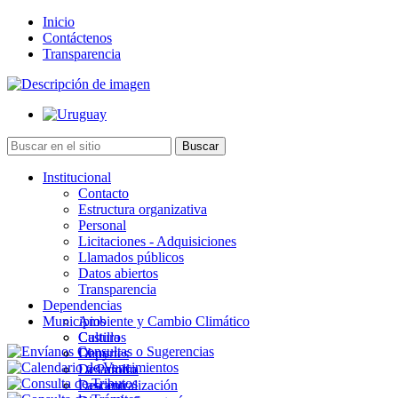
Inicio
Contáctenos
Transparencia
Institucional
Contacto
Estructura organizativa
Personal
Licitaciones - Adquisiciones
Llamados públicos
Datos abiertos
Transparencia
Dependencias
Municipios
Ambiente y Cambio Climático
Cultura
Castillos
Deportes
Chuy
Desarrollo
La Paloma
Descentralización
Lascano