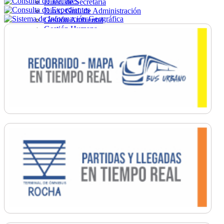
Direc. de Secretaría
Direc. Gral. de Administración
Gestión Ambiental
Gestión Humana
Hacienda
Obras
Ordenamiento
Promoción Social
Salud
Secretaría General
Tránsito
Turismo