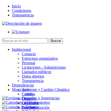
Inicio
Contáctenos
Transparencia
Institucional
Contacto
Estructura organizativa
Personal
Licitaciones - Adquisiciones
Llamados públicos
Datos abiertos
Transparencia
Dependencias
Municipios
Ambiente y Cambio Climático
Cultura
Castillos
Deportes
Chuy
Desarrollo
La Paloma
Descentralización
Lascano