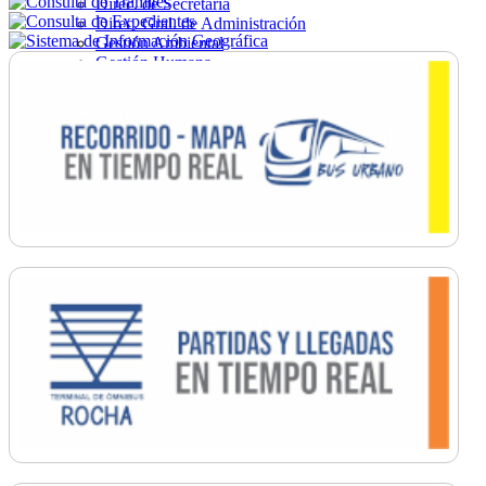
Direc. de Secretaría
Direc. Gral. de Administración
Gestión Ambiental
Gestión Humana
Hacienda
Obras
Ordenamiento
Promoción Social
Salud
Secretaría General
Tránsito
Turismo