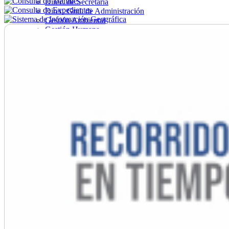
Direc. de Secretaría
Direc. Gral. de Administración
Gestión Ambiental
Gestión Humana
Hacienda
Obras
Ordenamiento
Promoción Social
Salud
Secretaría General
Tránsito
Turismo