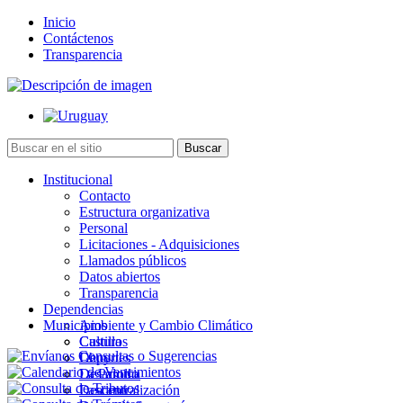
Inicio
Contáctenos
Transparencia
Institucional
Contacto
Estructura organizativa
Personal
Licitaciones - Adquisiciones
Llamados públicos
Datos abiertos
Transparencia
Dependencias
Municipios
Ambiente y Cambio Climático
Cultura
Castillos
Deportes
Chuy
Desarrollo
La Paloma
Descentralización
Lascano