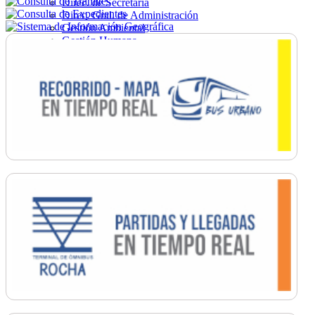
Direc. de Secretaría
Direc. Gral. de Administración
Gestión Ambiental
Gestión Humana
Hacienda
Obras
Ordenamiento
Promoción Social
Salud
Secretaría General
Tránsito
Turismo