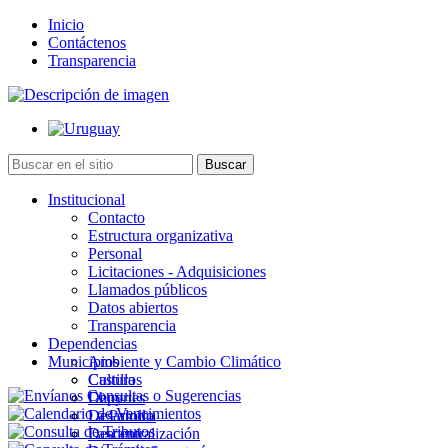
Inicio
Contáctenos
Transparencia
Institucional
Contacto
Estructura organizativa
Personal
Licitaciones - Adquisiciones
Llamados públicos
Datos abiertos
Transparencia
Dependencias
Municipios
Ambiente y Cambio Climático
Cultura
Castillos
Deportes
Chuy
Desarrollo
La Paloma
Descentralización
Lascano