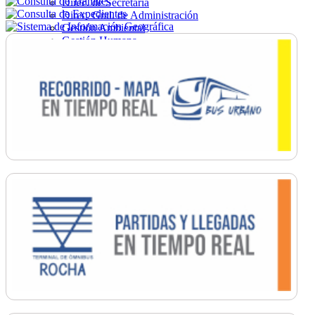
Direc. de Secretaría
Direc. Gral. de Administración
Gestión Ambiental
Gestión Humana
Hacienda
Obras
Ordenamiento
Promoción Social
Salud
Secretaría General
Tránsito
Turismo