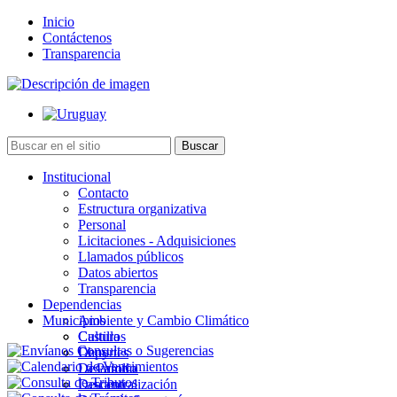
Inicio
Contáctenos
Transparencia
Institucional
Contacto
Estructura organizativa
Personal
Licitaciones - Adquisiciones
Llamados públicos
Datos abiertos
Transparencia
Dependencias
Municipios
Ambiente y Cambio Climático
Cultura
Castillos
Deportes
Chuy
Desarrollo
La Paloma
Descentralización
Lascano