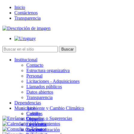
Inicio
Contáctenos
Transparencia
Institucional
Contacto
Estructura organizativa
Personal
Licitaciones - Adquisiciones
Llamados públicos
Datos abiertos
Transparencia
Dependencias
Municipios
Ambiente y Cambio Climático
Cultura
Castillos
Deportes
Chuy
Desarrollo
La Paloma
Descentralización
Lascano