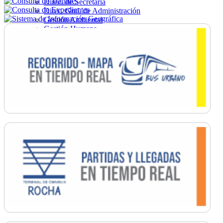
Direc. de Secretaría
Direc. Gral. de Administración
Gestión Ambiental
Gestión Humana
Hacienda
Obras
Ordenamiento
Promoción Social
Salud
Secretaría General
Tránsito
Turismo