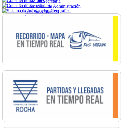
Direc. de Secretaría
Direc. Gral. de Administración
Gestión Ambiental
Gestión Humana
Hacienda
Obras
Ordenamiento
Promoción Social
Salud
Secretaría General
Tránsito
Turismo