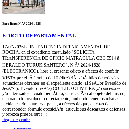
Expediente N.Âº 2024-1628
EDICTO DEPARTAMENTAL
17-07-2026
La INTENDENCIA DEPARTAMENTAL DE
ROCHA, en el expediente caratulado "SOLICITA
TRANSFERENCIA DE OFICIO MATRÃCULA CBC 5514 â
HERALDO TURUK SANTERO", N.Âº 2024-1628
(ELECTRÃNICO), libra el presente edicto a efectos de conferir
VISTA por el tÃ©rmino de 10 (diez) dÃ­as hÃ¡biles de todas las
actuaciones obrantes en el expediente citado, al SeÃ±or Everaldo de
JesÃºs (o Everaldo JesÃºs) COELHO OLIVEIRA y/o sucesores
y/o interesados a cualquier tÃ­tulo, en relaciÃ³n al objeto del mismo,
en cuanto lo involucran directamente, pudiendo tener las mismas
incidencia de naturaleza penal, a efectos de que, en caso de
corresponder, formule oposiciÃ³n, articule sus descargos o defensas
y ofrezca prueba (art (...)
Seguir leyendo