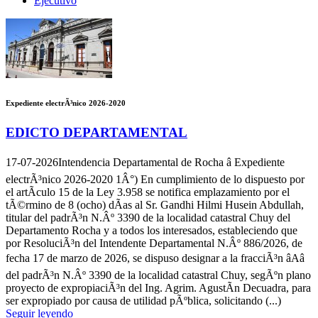
Ejecutivo
Expediente electrÃ³nico 2026-2020
EDICTO DEPARTAMENTAL
17-07-2026
Intendencia Departamental de Rocha â Expediente
electrÃ³nico 2026-2020 1Â°) En cumplimiento de lo dispuesto por
el artÃ­culo 15 de la Ley 3.958 se notifica emplazamiento por el
tÃ©rmino de 8 (ocho) dÃ­as al Sr. Gandhi Hilmi Husein Abdullah,
titular del padrÃ³n N.Âº 3390 de la localidad catastral Chuy del
Departamento Rocha y a todos los interesados, estableciendo que
por ResoluciÃ³n del Intendente Departamental N.Âº 886/2026, de
fecha 17 de marzo de 2026, se dispuso designar a la fracciÃ³n âAâ
del padrÃ³n N.Âº 3390 de la localidad catastral Chuy, segÃºn plano
proyecto de expropiaciÃ³n del Ing. Agrim. AgustÃ­n Decuadra, para
ser expropiado por causa de utilidad pÃºblica, solicitando (...)
Seguir leyendo