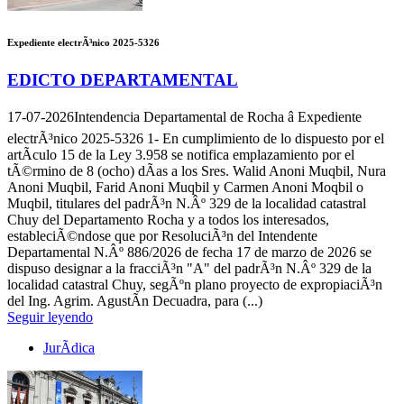
Expediente electrÃ³nico 2025-5326
EDICTO DEPARTAMENTAL
17-07-2026
Intendencia Departamental de Rocha â Expediente
electrÃ³nico 2025-5326 1- En cumplimiento de lo dispuesto por el
artÃ­culo 15 de la Ley 3.958 se notifica emplazamiento por el
tÃ©rmino de 8 (ocho) dÃ­as a los Sres. Walid Anoni Muqbil, Nura
Anoni Muqbil, Farid Anoni Muqbil y Carmen Anoni Moqbil o
Muqbil, titulares del padrÃ³n N.Âº 329 de la localidad catastral
Chuy del Departamento Rocha y a todos los interesados,
estableciÃ©ndose que por ResoluciÃ³n del Intendente
Departamental N.Âº 886/2026 de fecha 17 de marzo de 2026 se
dispuso designar a la fracciÃ³n "A" del padrÃ³n N.Âº 329 de la
localidad catastral Chuy, segÃºn plano proyecto de expropiaciÃ³n
del Ing. Agrim. AgustÃ­n Decuadra, para (...)
Seguir leyendo
JurÃ­dica