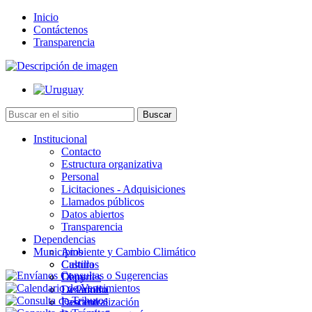
Inicio
Contáctenos
Transparencia
Institucional
Contacto
Estructura organizativa
Personal
Licitaciones - Adquisiciones
Llamados públicos
Datos abiertos
Transparencia
Dependencias
Municipios
Ambiente y Cambio Climático
Cultura
Castillos
Deportes
Chuy
Desarrollo
La Paloma
Descentralización
Lascano