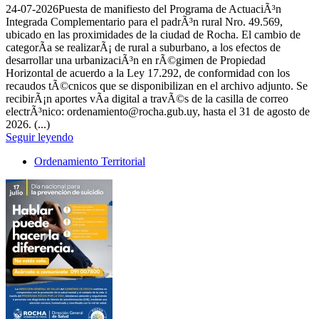
24-07-2026
Puesta de manifiesto del Programa de ActuaciÃ³n
Integrada Complementario para el padrÃ³n rural Nro. 49.569,
ubicado en las proximidades de la ciudad de Rocha. El cambio de
categorÃ­a se realizarÃ¡ de rural a suburbano, a los efectos de
desarrollar una urbanizaciÃ³n en rÃ©gimen de Propiedad
Horizontal de acuerdo a la Ley 17.292, de conformidad con los
recaudos tÃ©cnicos que se disponibilizan en el archivo adjunto. Se
recibirÃ¡n aportes vÃ­a digital a travÃ©s de la casilla de correo
electrÃ³nico: ordenamiento@rocha.gub.uy, hasta el 31 de agosto de
2026. (...)
Seguir leyendo
Ordenamiento Territorial