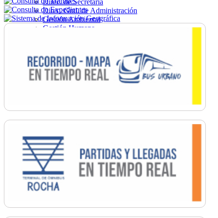
Direc. de Secretaría
Direc. Gral. de Administración
Gestión Ambiental
Gestión Humana
Hacienda
Obras
Ordenamiento
Promoción Social
Salud
Secretaría General
Tránsito
Turismo