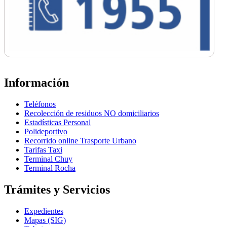
Información
Teléfonos
Recolección de residuos NO domiciliarios
Estadísticas Personal
Polideportivo
Recorrido online Trasporte Urbano
Tarifas Taxi
Terminal Chuy
Terminal Rocha
Trámites y Servicios
Expedientes
Mapas (SIG)