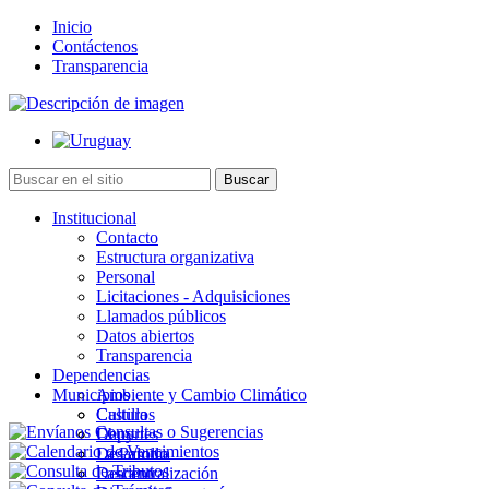
Inicio
Contáctenos
Transparencia
Institucional
Contacto
Estructura organizativa
Personal
Licitaciones - Adquisiciones
Llamados públicos
Datos abiertos
Transparencia
Dependencias
Municipios
Ambiente y Cambio Climático
Cultura
Castillos
Deportes
Chuy
Desarrollo
La Paloma
Descentralización
Lascano