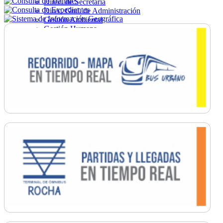
Direc. de Secretaría
Direc. Gral. de Administración
Gestión Ambiental
Gestión Humana
Hacienda
Obras
Ordenamiento
Promoción Social
Salud
Secretaría General
Tránsito
Turismo