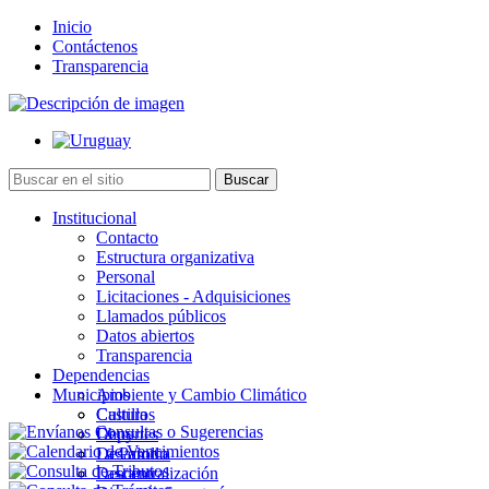
Inicio
Contáctenos
Transparencia
Institucional
Contacto
Estructura organizativa
Personal
Licitaciones - Adquisiciones
Llamados públicos
Datos abiertos
Transparencia
Dependencias
Municipios
Ambiente y Cambio Climático
Cultura
Castillos
Deportes
Chuy
Desarrollo
La Paloma
Descentralización
Lascano