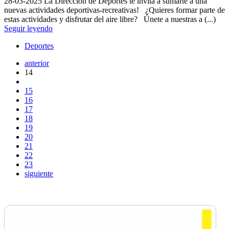
28-03-2025
La Dirección de Deportes te invita a sumarte a una
nuevas actividades deportivas-recreativas! ¿Quieres formar parte de
estas actividades y disfrutar del aire libre? Únete a nuestras a (...)
Seguir leyendo
Deportes
anterior
14
15
16
17
18
19
20
21
22
23
siguiente