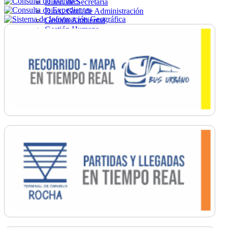
Direc. de Secretaría
Direc. Gral. de Administración
Gestión Ambiental
Gestión Humana
Hacienda
Obras
Ordenamiento
Promoción Social
Salud
Secretaría General
Tránsito
Turismo