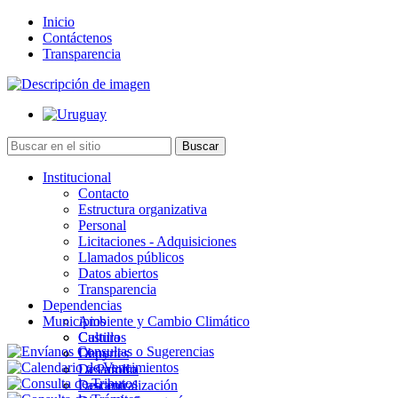
Inicio
Contáctenos
Transparencia
Institucional
Contacto
Estructura organizativa
Personal
Licitaciones - Adquisiciones
Llamados públicos
Datos abiertos
Transparencia
Dependencias
Municipios
Ambiente y Cambio Climático
Cultura
Castillos
Deportes
Chuy
Desarrollo
La Paloma
Descentralización
Lascano