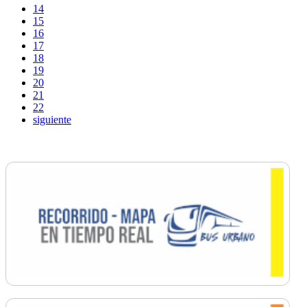
14
15
16
17
18
19
20
21
22
siguiente