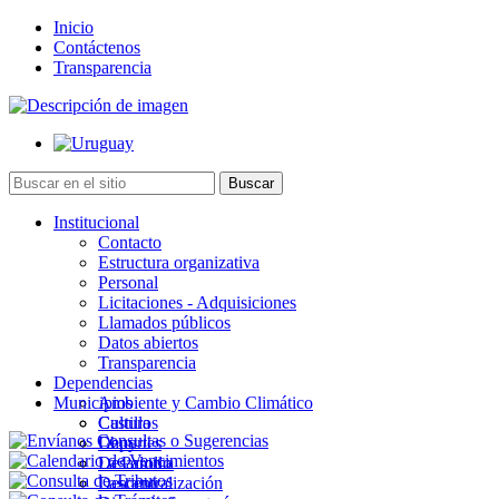
Inicio
Contáctenos
Transparencia
Institucional
Contacto
Estructura organizativa
Personal
Licitaciones - Adquisiciones
Llamados públicos
Datos abiertos
Transparencia
Dependencias
Municipios
Ambiente y Cambio Climático
Cultura
Castillos
Deportes
Chuy
Desarrollo
La Paloma
Descentralización
Lascano