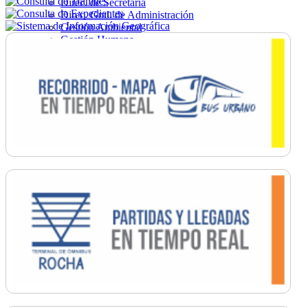
Direc. de Secretaría
Direc. Gral. de Administración
Gestión Ambiental
Gestión Humana
Hacienda
Obras
Ordenamiento
Promoción Social
Salud
Secretaría General
Tránsito
Turismo