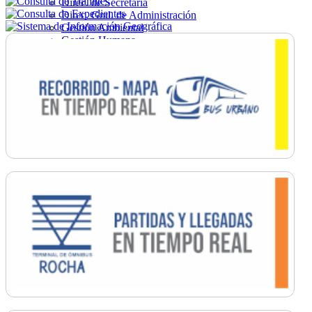
Direc. de Secretaría
Direc. Gral. de Administración
Gestión Ambiental
Gestión Humana
Hacienda
Obras
Ordenamiento
Promoción Social
Salud
Secretaría General
Tránsito
Turismo