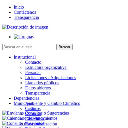
Inicio
Contáctenos
Transparencia
Institucional
Contacto
Estructura organizativa
Personal
Licitaciones - Adquisiciones
Llamados públicos
Datos abiertos
Transparencia
Dependencias
Municipios
Ambiente y Cambio Climático
Cultura
Castillos
Deportes
Chuy
Desarrollo
La Paloma
Descentralización
Lascano