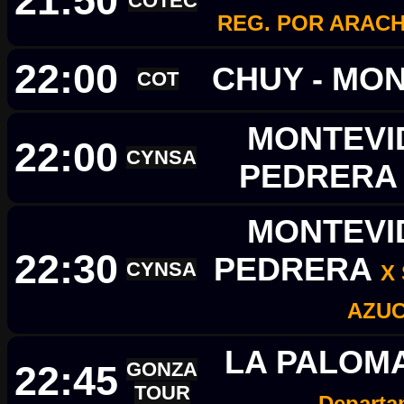
21:50
COTEC
REG. POR ARACH
22:00
CHUY - MO
COT
MONTEVID
22:00
CYNSA
PEDRER
MONTEVID
22:30
PEDRERA
CYNSA
X
AZU
LA PALOMA
22:45
GONZA
TOUR
Departa