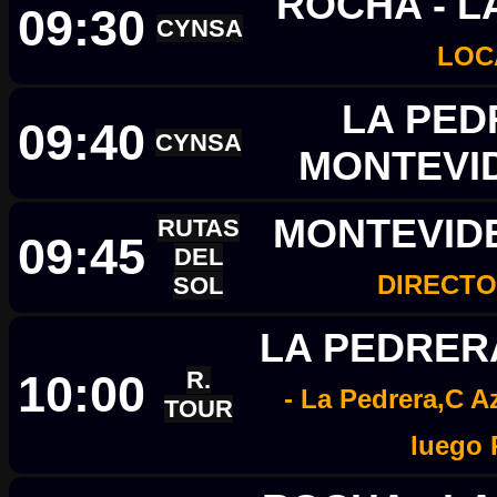
ROCHA - L
09:30
CYNSA
LOC
LA PED
09:40
CYNSA
MONTEVI
MONTEVIDE
RUTAS
09:45
DEL
DIRECTO 
SOL
LA PEDRER
10:00
R.
- La Pedrera,C A
TOUR
luego