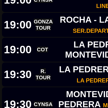
LIN
ROCHA - L
19:00
GONZA
TOUR
SER.DEPAR
LA PED
19:00
COT
MONTEVI
LA PEDRER
19:30
R.
TOUR
LA PEDRE
MONTEVID
19:30
PEDRERA
CYNSA
M