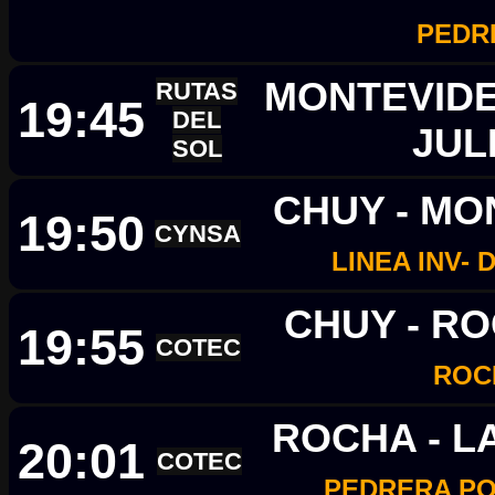
PEDR
MONTEVIDEO
RUTAS
19:45
DEL
JUL
SOL
CHUY - MO
19:50
CYNSA
LINEA INV- 
CHUY - R
19:55
COTEC
ROC
ROCHA - L
20:01
COTEC
PEDRERA PO