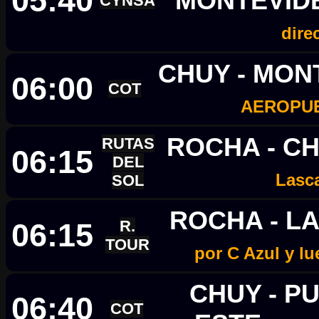
05:40
MONTEVID
CYNSA
dire
CHUY - MON
06:00
COT
AEROPU
ROCHA - C
RUTAS
06:15
DEL
Lasc
SOL
ROCHA - L
06:15
R.
TOUR
por C Azul y l
CHUY - P
06:40
COT