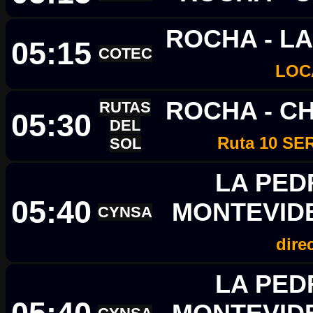
ROCHA - L
05:15
COTEC
LOC
ROCHA - C
RUTAS
05:30
DEL
Ruta 10 SE
SOL
LA PED
05:40
MONTEVID
CYNSA
dire
LA PED