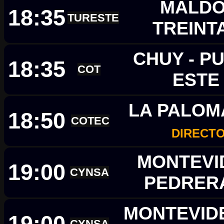
MALDO
18:35
TURESTE
TREINT
CHUY - P
18:35
COT
EST
LA PALOM
18:50
COTEC
DIRECTO
MONTEVID
19:00
CYNSA
PEDRER
MONTEVIDE
19:00
CYNSA