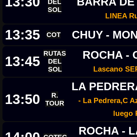
13:30
BARRA DE 
DEL
SOL
LINEA Ru
13:35
CHUY - MO
COT
ROCHA -
RUTAS
13:45
DEL
Lascano SE
SOL
LA PEDRER
13:50
R.
- La Pedrera,C A
TOUR
luego
ROCHA - 