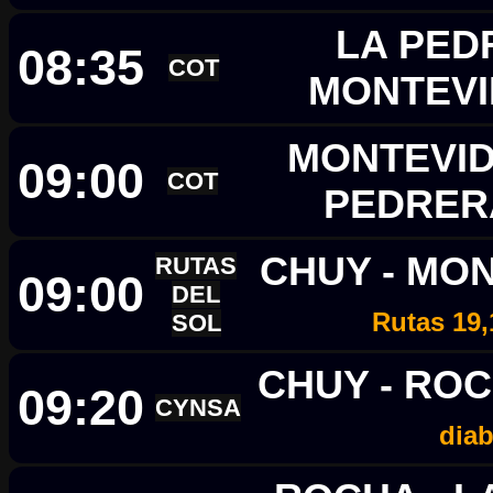
LA PED
08:35
COT
MONTEV
MONTEVID
09:00
COT
PEDRE
CHUY - MO
RUTAS
09:00
DEL
Rutas 19,
SOL
CHUY - RO
09:20
CYNSA
diab