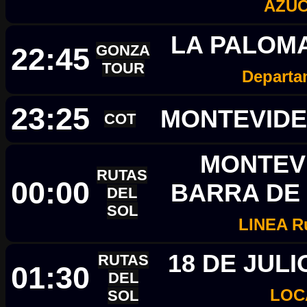
AZU
LA PALOMA
22:45
GONZA
TOUR
Departa
23:25
MONTEVIDE
COT
MONTEVI
RUTAS
00:00
BARRA DE 
DEL
SOL
LINEA R
18 DE JULI
RUTAS
01:30
DEL
LOC
SOL