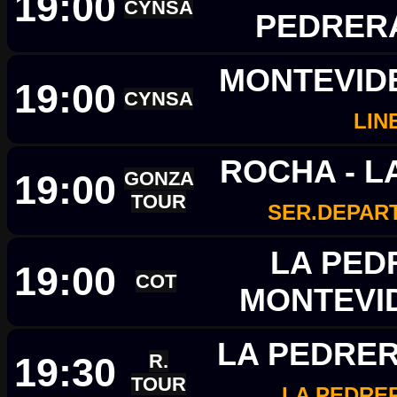
19:00
CYNSA
PEDRER
MONTEVIDE
19:00
CYNSA
LIN
ROCHA - L
19:00
GONZA
TOUR
SER.DEPAR
LA PED
19:00
COT
MONTEVI
LA PEDRER
19:30
R.
TOUR
LA PEDRE