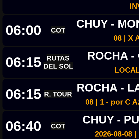
IN
CHUY - M
06:00
COT
08 | 
ROCHA -
06:15
RUTAS
DEL SOL
LOCAL
ROCHA - 
06:15
R. TOUR
08 | 1 - por C 
CHUY - P
06:40
COT
2026-08-08