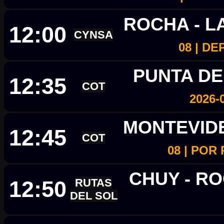
ROCHA - 
12:00
CYNSA
08 | D
PUNTA DE
12:35
COT
2026-
MONTEVID
12:45
COT
08 | POR
CHUY - R
12:50
RUTAS
DEL SOL