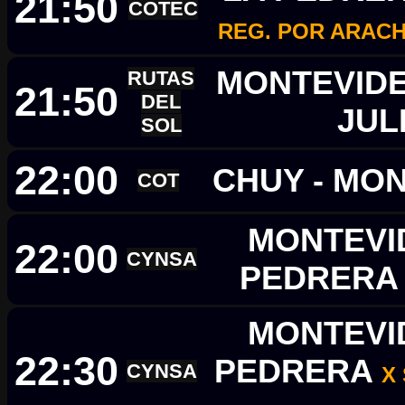
21:50
COTEC
REG. POR ARACH
MONTEVIDEO
RUTAS
21:50
DEL
JUL
SOL
22:00
CHUY - MO
COT
MONTEVID
22:00
CYNSA
PEDRER
MONTEVID
22:30
PEDRERA
CYNSA
X