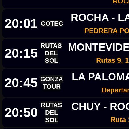
ROC
ROCHA - L
20:01
COTEC
PEDRERA PO
MONTEVIDE
RUTAS
20:15
DEL
Rutas 9, 1
SOL
LA PALOMA
20:45
GONZA
TOUR
Departa
CHUY - R
RUTAS
20:50
DEL
Ruta 
SOL